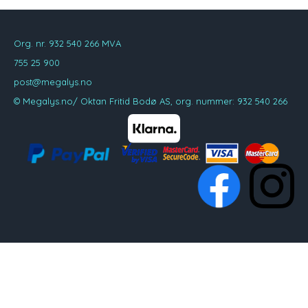
Org. nr. 932 540 266 MVA
755 25 900
post@megalys.no
© Megalys.no/ Oktan Fritid Bodø AS, org. nummer: 932 540 266