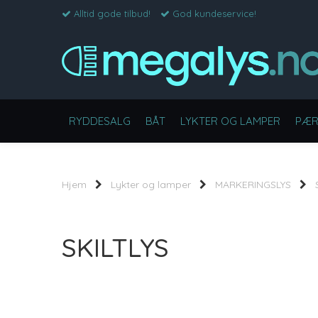
Alltid gode tilbud!
God kundeservice!
RYDDESALG
BÅT
LYKTER OG LAMPER
PÆR
Hjem
Lykter og lamper
MARKERINGSLYS
SKILTLYS