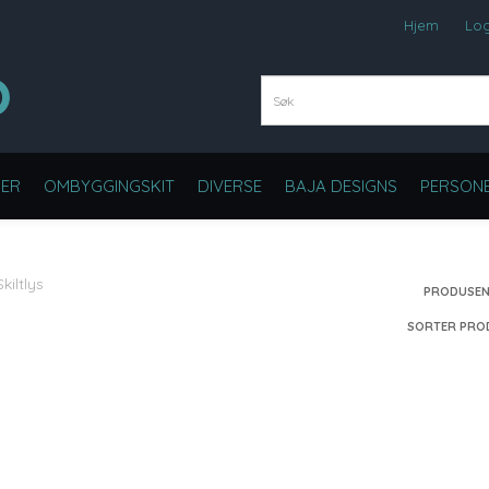
Hjem
Lo
ER
OMBYGGINGSKIT
DIVERSE
BAJA DESIGNS
PERSONB
Skiltlys
PRODUSEN
SORTER PRO