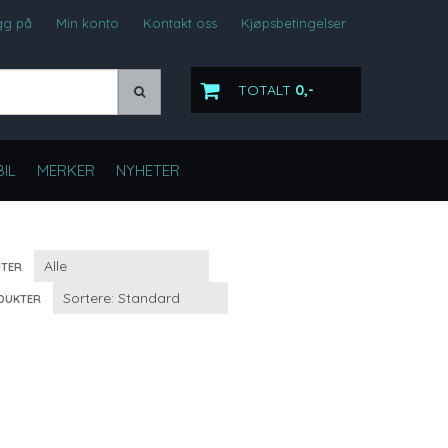
gg på
Min konto
Kontakt oss
Kjøpsbetingelser
TOTALT
0,-
IL
MERKER
NYHETER
TER
DUKTER