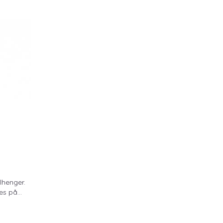
ilhenger.
s på...