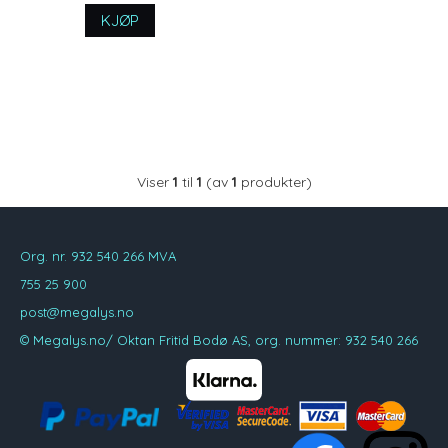
KJØP
Viser
1
til
1
(av
1
produkter)
Org. nr. 932 540 266 MVA
755 25 900
post@megalys.no
© Megalys.no/ Oktan Fritid Bodø AS, org. nummer: 932 540 266