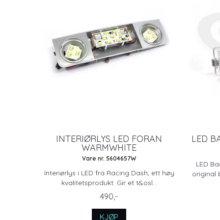
INTERIØRLYS LED FORAN
LED B
WARMWHITE
Vare nr. 5604657W
LED Ba
Interiørlys i LED fra Racing Dash, ett høy
original
kvalitetsprodukt. Gir et t&osl...
490,-
KJØP