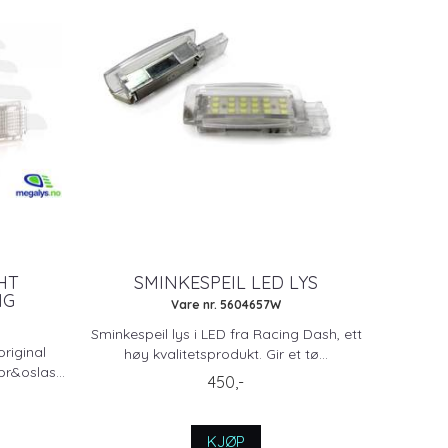
HT
SMINKESPEIL LED LYS
NG
Vare nr. 5604657W
Sminkespeil lys i LED fra Racing Dash, ett
original
høy kvalitetsprodukt. Gir et tø...
br&oslas...
450,-
KJØP