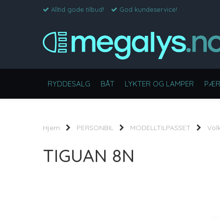
Alltid gode tilbud!
God kundeservice!
RYDDESALG
BÅT
LYKTER OG LAMPER
PÆR
Hjem
PERSONBIL
MODELLTILPASSET
Vol
TIGUAN 8N