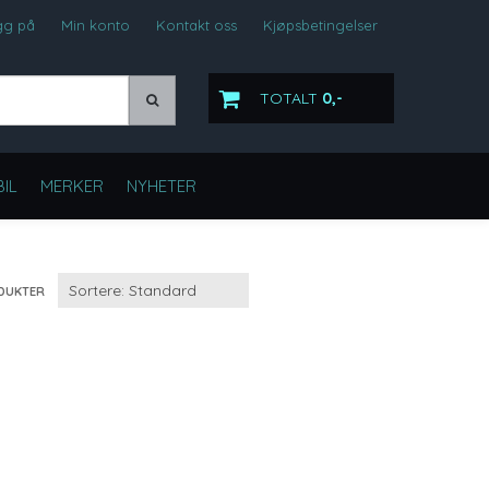
gg på
Min konto
Kontakt oss
Kjøpsbetingelser
TOTALT
0,-
IL
MERKER
NYHETER
DUKTER