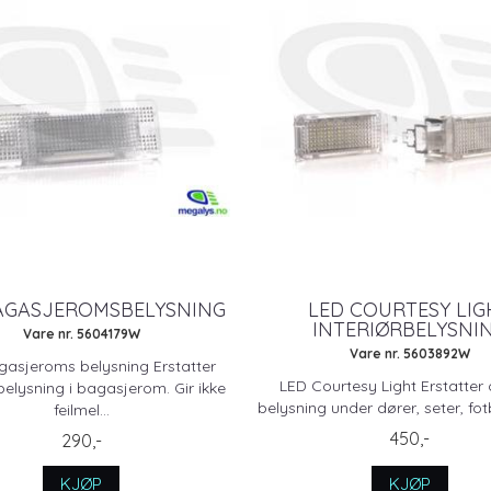
AGASJEROMSBELYSNING
LED COURTESY LIG
INTERIØRBELYSNI
Vare nr. 5604179W
Vare nr. 5603892W
gasjeroms belysning Erstatter
LED Courtesy Light Erstatter 
 belysning i bagasjerom. Gir ikke
belysning under dører, seter, fot
feilmel...
450,-
290,-
KJØP
KJØP