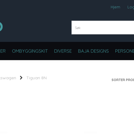
Hjem
Lo
ER
OMBYGGINGSKIT
DIVERSE
BAJA DESIGNS
PERSONB
kswagen
Tiguan 8N
SORTER PRO