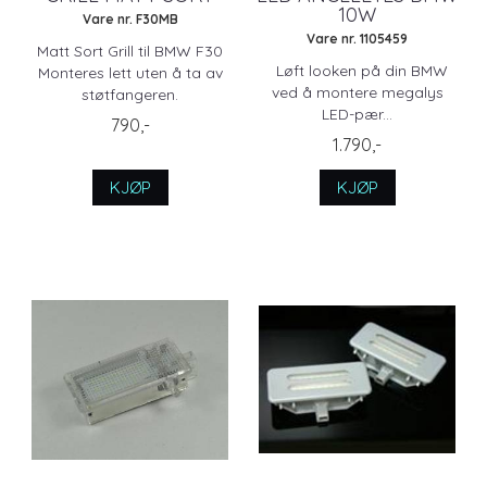
10W
Vare nr. F30MB
Vare nr. 1105459
Matt Sort Grill til BMW F30
Løft looken på din BMW
Monteres lett uten å ta av
ved å montere megalys
støtfangeren.
LED-pær...
790,-
1.790,-
KJØP
KJØP