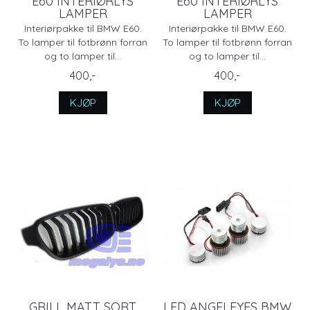
E60 INTERIØRLYS
E60 INTERIØRLYS
LAMPER
LAMPER
Interiørpakke til BMW E60.
Interiørpakke til BMW E60.
To lamper til fotbrønn forran
To lamper til fotbrønn forran
og to lamper til...
og to lamper til...
400,-
400,-
KJØP
KJØP
GRILL MATT SORT
LED ANGELEYES BMW