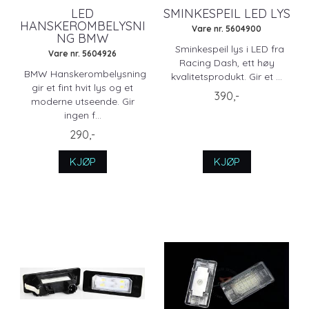
LED
SMINKESPEIL LED LYS
HANSKEROMBELYSNI
Vare nr. 5604900
NG BMW
Sminkespeil lys i LED fra
Vare nr. 5604926
Racing Dash, ett høy
BMW Hanskerombelysning
kvalitetsprodukt. Gir et ...
gir et fint hvit lys og et
390,-
moderne utseende. Gir
ingen f...
290,-
KJØP
KJØP