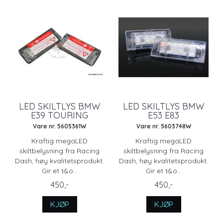
LED SKILTLYS BMW
LED SKILTLYS BMW
E39 TOURING
E53 E83
Vare nr. 5605361W
Vare nr. 5603748W
Kraftig megaLED
Kraftig megaLED
skiltbelysning fra Racing
skiltbelysning fra Racing
Dash, høy kvalitetsprodukt.
Dash, høy kvalitetsprodukt.
Gir et t&o...
Gir et t&o...
450,-
450,-
KJØP
KJØP