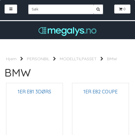
0
Hjem
PERSONBIL
MODELLTILPASSET
BMW
BMW
1ER E81 3DØRS
1ER E82 COUPE