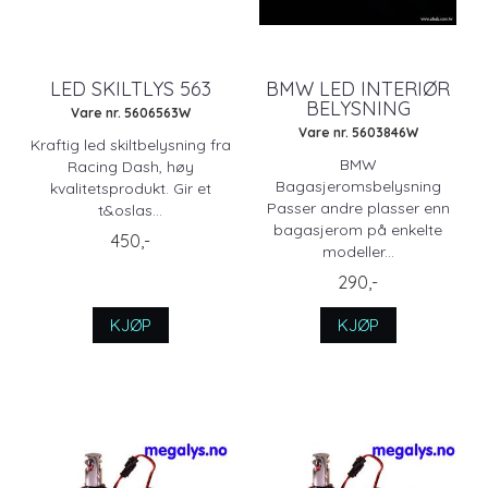
LED SKILTLYS 563
BMW LED INTERIØR
BELYSNING
Vare nr. 5606563W
Vare nr. 5603846W
Kraftig led skiltbelysning fra
BMW
Racing Dash, høy
Bagasjeromsbelysning
kvalitetsprodukt. Gir et
Passer andre plasser enn
t&oslas...
bagasjerom på enkelte
450,-
modeller...
290,-
KJØP
KJØP