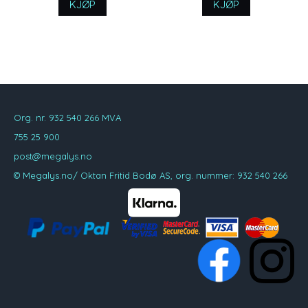
KJØP
KJØP
Org. nr. 932 540 266 MVA
755 25 900
post@megalys.no
© Megalys.no/ Oktan Fritid Bodø AS, org. nummer: 932 540 266