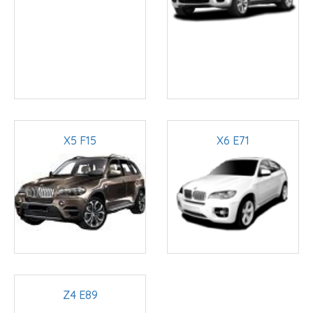
X5 F15
X6 E71
Z4 E89