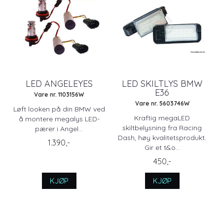
LED ANGELEYES
LED SKILTLYS BMW
E36
Vare nr. 1103156W
Vare nr. 5603746W
Løft looken på din BMW ved
Kraftig megaLED
å montere megalys LED-
skiltbelysning fra Racing
pærer i Angel...
Dash, høy kvalitetsprodukt.
1.390,-
Gir et t&o...
450,-
KJØP
KJØP