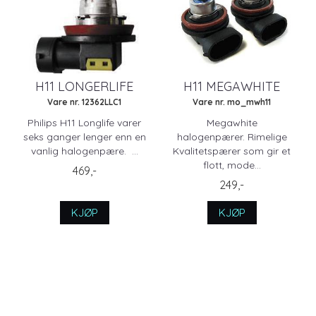
H11 LONGERLIFE
H11 MEGAWHITE
Vare nr. 12362LLC1
Vare nr. mo_mwh11
Philips H11 Longlife varer
Megawhite
seks ganger lenger enn en
halogenpærer. Rimelige
vanlig halogenpære. ...
Kvalitetspærer som gir et
flott, mode...
469,-
249,-
KJØP
KJØP