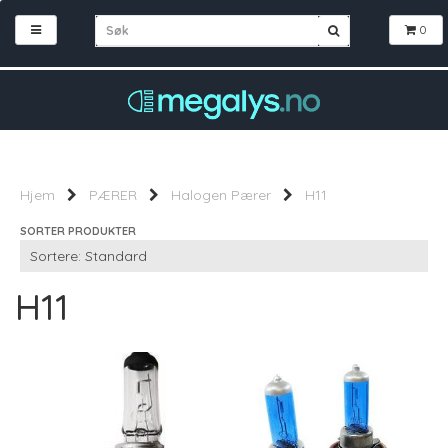
0
Hjem
PÆRER
Halogen Pærer
H11
SORTER PRODUKTER
H11