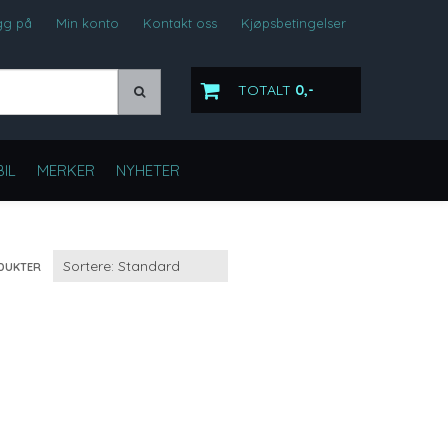
gg på
Min konto
Kontakt oss
Kjøpsbetingelser
TOTALT
0,-
IL
MERKER
NYHETER
DUKTER