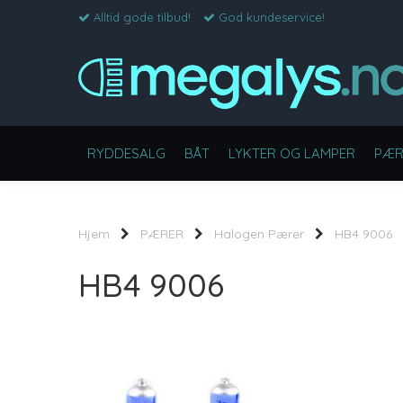
Alltid gode tilbud!
God kundeservice!
RYDDESALG
BÅT
LYKTER OG LAMPER
PÆR
Hjem
PÆRER
Halogen Pærer
HB4 9006
HB4 9006