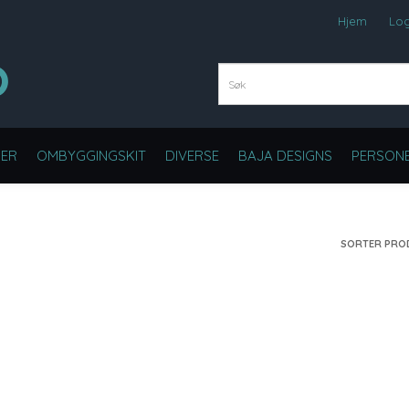
Hjem
Lo
ER
OMBYGGINGSKIT
DIVERSE
BAJA DESIGNS
PERSONB
SORTER PRO