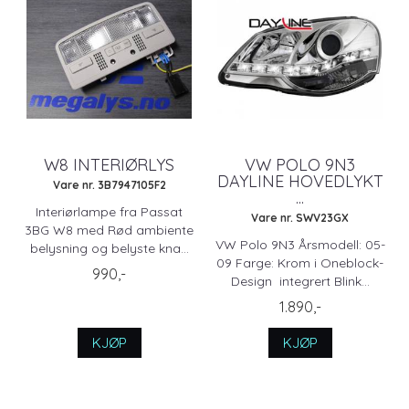
W8 INTERIØRLYS
VW POLO 9N3
DAYLINE HOVEDLYKT
Vare nr. 3B7947105F2
...
Interiørlampe fra Passat
Vare nr. SWV23GX
3BG W8 med Rød ambiente
VW Polo 9N3 Årsmodell: 05-
belysning og belyste kna...
09 Farge: Krom i Oneblock-
990,-
Design integrert Blink...
1.890,-
KJØP
KJØP