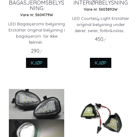
BAGASJEROMSBELYS
INTERIØRBELYSNING
NING
Vare nr. 5603892W
Vare nr. 5604179W
LED Courtesy Light Erstatter
LED Bagasjeroms belysning
original belysning under
Erstatter original belysning i
dører, seter, fotbr&oslas...
bagasjerom. Gir ikke
450,-
feilmel...
290,-
KJØP
KJØP