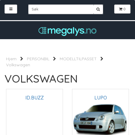
0
Hjem
PERSONBIL
MODELLTILPASSET
Volkswagen
VOLKSWAGEN
ID.BUZZ
LUPO