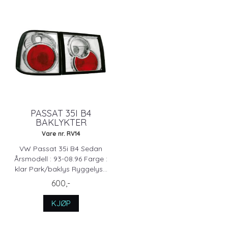
PASSAT 35I B4
BAKLYKTER
Vare nr. RV14
VW Passat 35i B4 Sedan
Årsmodell : 93-08.96 Farge :
klar Park/baklys Ryggelys...
600,-
KJØP