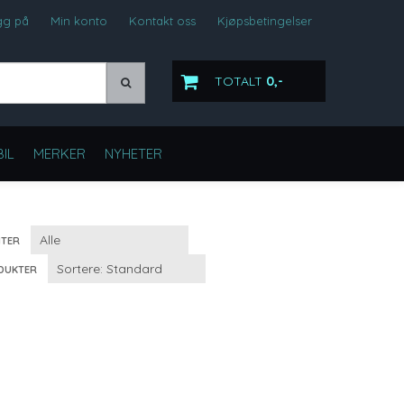
gg på
Min konto
Kontakt oss
Kjøpsbetingelser
TOTALT
0,-
IL
MERKER
NYHETER
TER
DUKTER