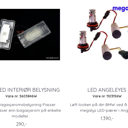
ED INTERIØR BELYSNING
LED ANGELEYES
Vare nr. 5603846W
Vare nr. 1103156W
agasjeromsbelysning Passer
Løft looken på din BMW ved å
sser enn bagasjerom på enkelte
megalys LED-pærer i Angel
modeller...
1.390,-
290,-