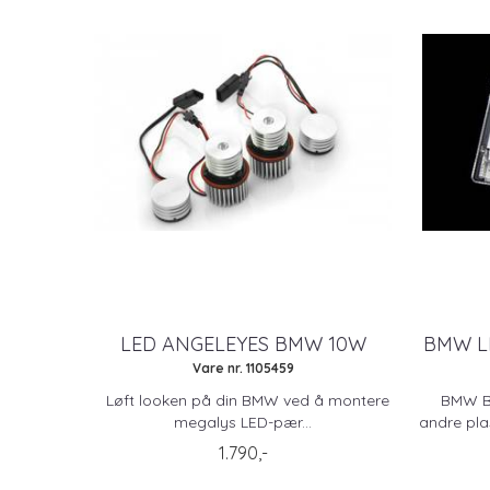
LED ANGELEYES BMW 10W
BMW L
Vare nr. 1105459
Løft looken på din BMW ved å montere
BMW B
megalys LED-pær...
andre pla
1.790,-