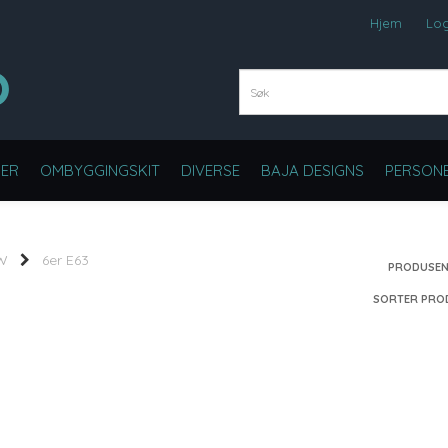
Hjem
Lo
ER
OMBYGGINGSKIT
DIVERSE
BAJA DESIGNS
PERSONB
W
6er E63
PRODUSEN
SORTER PRO