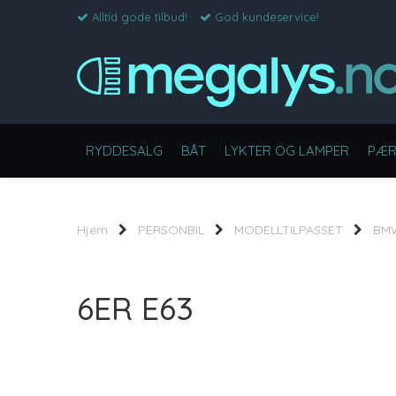
Alltid gode tilbud!
God kundeservice!
RYDDESALG
BÅT
LYKTER OG LAMPER
PÆR
Hjem
PERSONBIL
MODELLTILPASSET
BM
6ER E63