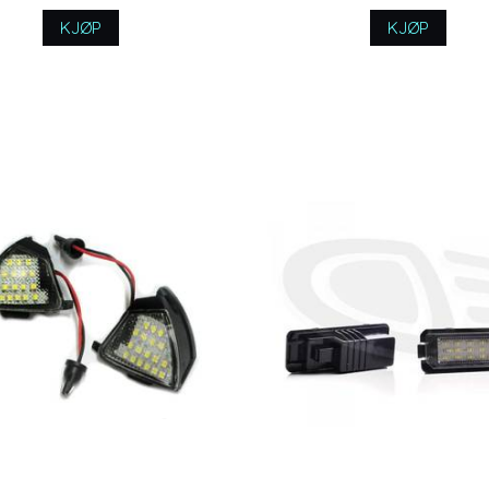
KJØP
KJØP