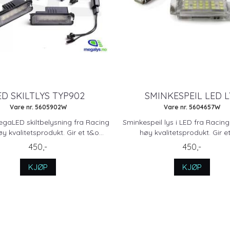
ED SKILTLYS TYP902
SMINKESPEIL LED L
Vare nr. 5605902W
Vare nr. 5604657W
egaLED skiltbelysning fra Racing
Sminkespeil lys i LED fra Racing
y kvalitetsprodukt. Gir et t&o...
høy kvalitetsprodukt. Gir et 
450,-
450,-
KJØP
KJØP