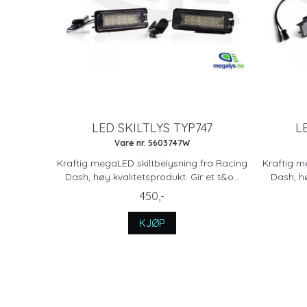
LED SKILTLYS TYP747
L
Vare nr. 5603747W
Kraftig megaLED skiltbelysning fra Racing
Kraftig m
Dash, høy kvalitetsprodukt. Gir et t&o...
Dash, hø
450,-
KJØP