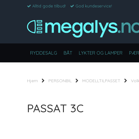
Alltid gode tilbud!
God kundeservice!
RYDDESALG
BÅT
LYKTER OG LAMPER
PÆR
Hjem
PERSONBIL
MODELLTILPASSET
Vol
PASSAT 3C