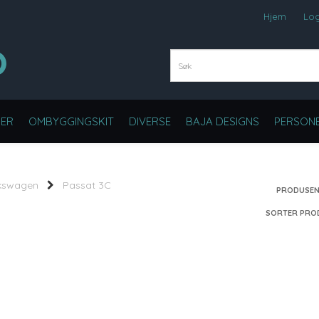
Hjem
Lo
ER
OMBYGGINGSKIT
DIVERSE
BAJA DESIGNS
PERSONB
kswagen
Passat 3C
PRODUSEN
SORTER PRO