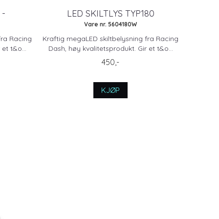
 -
LED SKILTLYS TYP180
Vare nr. 5604180W
fra Racing
Kraftig megaLED skiltbelysning fra Racing
et t&o...
Dash, høy kvalitetsprodukt. Gir et t&o...
450,-
KJØP