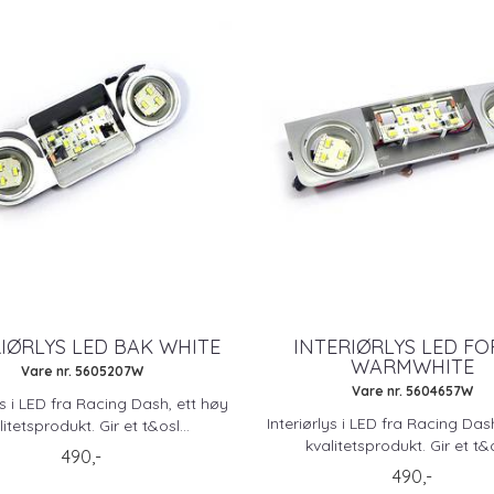
IØRLYS LED BAK WHITE
INTERIØRLYS LED F
WARMWHITE
Vare nr. 5605207W
Vare nr. 5604657W
ys i LED fra Racing Dash, ett høy
Interiørlys i LED fra Racing Das
litetsprodukt. Gir et t&osl...
kvalitetsprodukt. Gir et t&os
490,-
490,-