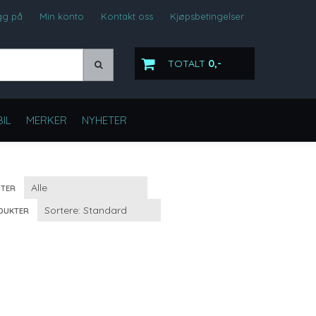
gg på
Min konto
Kontakt oss
Kjøpsbetingelser
TOTALT
0,-
IL
MERKER
NYHETER
TER
DUKTER