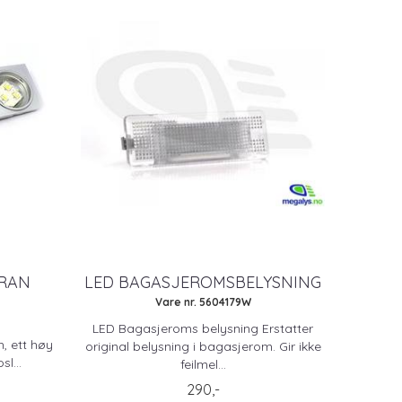
ORAN
LED BAGASJEROMSBELYSNING
Vare nr. 5604179W
LED Bagasjeroms belysning Erstatter
h, ett høy
original belysning i bagasjerom. Gir ikke
l...
feilmel...
290,-