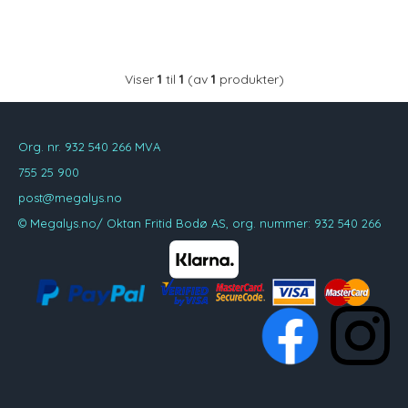
Viser
1
til
1
(av
1
produkter)
Org. nr. 932 540 266 MVA
755 25 900
post@megalys.no
© Megalys.no/ Oktan Fritid Bodø AS, org. nummer: 932 540 266