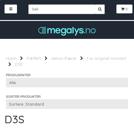
0
Hjem
PÆRER
Xenon Pærer
For original montert
D3S
PRODUSENTER
SORTER PRODUKTER
D3S