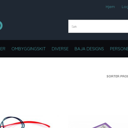
Hjem
Lo
ER
OMBYGGINGSKIT
DIVERSE
BAJA DESIGNS
PERSONB
SORTER PRO