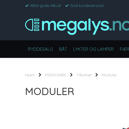
Alltid gode tilbud!
God kundeservice!
RYDDESALG
BÅT
LYKTER OG LAMPER
PÆR
Hjem
PERSONBIL
Tilbehør
Moduler
MODULER