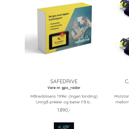
SAFEDRIVE
C
Vare nr. gps_radar
Månedslisens 199kr. (Ingen binding)
Motstan
Unngå prikker og bøter Få b...
mellom 
1.890,-
KJØP