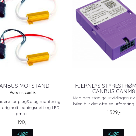
ANBUS MOTSTAND
FJERNLYS STYRESTRØ
CANBUS CANM8
Vare nr. canfix
Med den stadige utviklingen a
dere for plug&play montering
biler, blir det ofte en utfordring 
originalt ledningsnett og LED
1.529,-
pære...
190,-
KJØP
KJØP