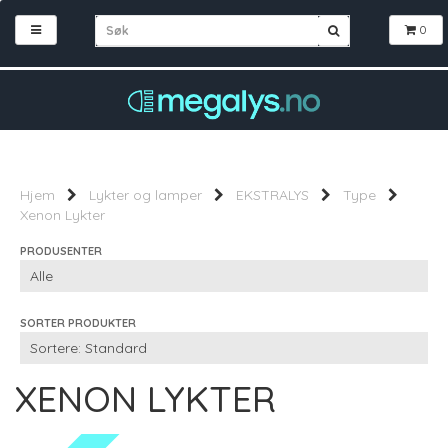
0
Hjem
Lykter og lamper
EKSTRALYS
Type
Xenon Lykter
PRODUSENTER
SORTER PRODUKTER
XENON LYKTER