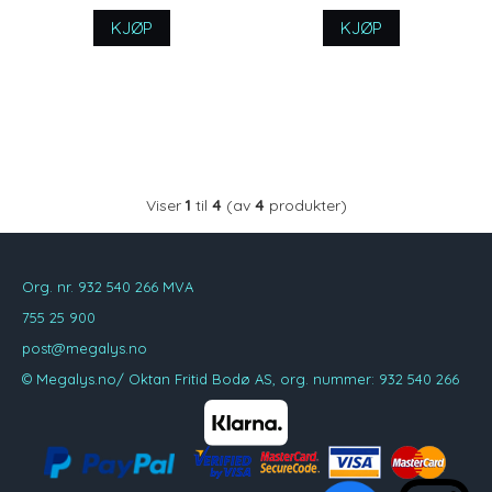
KJØP
KJØP
Viser
1
til
4
(av
4
produkter)
Org. nr. 932 540 266 MVA
755 25 900
post@megalys.no
© Megalys.no/ Oktan Fritid Bodø AS, org. nummer: 932 540 266