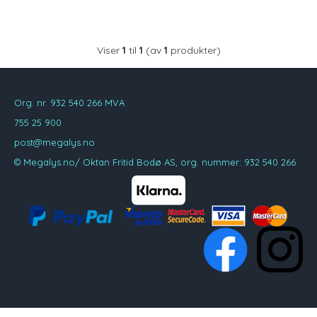
Viser
1
til
1
(av
1
produkter)
Org. nr. 932 540 266 MVA
755 25 900
post@megalys.no
© Megalys.no/ Oktan Fritid Bodø AS, org. nummer: 932 540 266