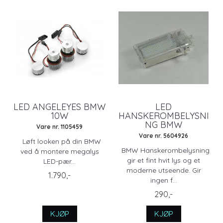
LED ANGELEYES BMW
LED
10W
HANSKEROMBELYSNI
NG BMW
Vare nr. 1105459
Vare nr. 5604926
Løft looken på din BMW
BMW Hanskerombelysning
ved å montere megalys
gir et fint hvit lys og et
LED-pær...
moderne utseende. Gir
1.790,-
ingen f...
290,-
KJØP
KJØP