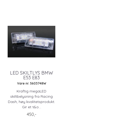
LED SKILTLYS BMW
E53 E83
Vare nr. 5603748W
Kraftig megaLED
skiltbelysning fra Racing
Dash, høy kvalitetsprodukt.
Gir et t&o...
450,-