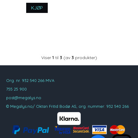
KJØP
Viser
1
til
3
(av
3
produkter)
Org. nr. 932 540 266 MVA
755 25 900
post@megalys.no
© Megalys.no/ Oktan Fritid Bodø AS, org. nummer: 932 540 266