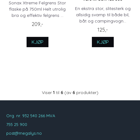
Sonax Xtreme Felgrens Stor
En ekstra stor, slitesterk og
flaske på 750ml Helt utrolig
allsidig svamp til både bil,
bra og effektiv felgrens ...
båt og campingvogn...
209,-
125,-
KJØP
KJØP
Viser
1
til
6
(av
6
produkter)
Org. nr. 932 540 266 MVA
755 25 900
post@megalys.no