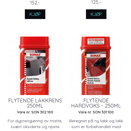
125,-
152,-
KJØP
KJØP
FLYTENDE LAKKRENS
FLYTENDE
250ML
HARDVOKS - 250ML
Vare nr. SON 302 100
Vare nr. SON 301 100
For dyprengjøring av matte,
Beregnet på ny lakk og lakk
svært oksiderte og ripete
som er forbehandlet med