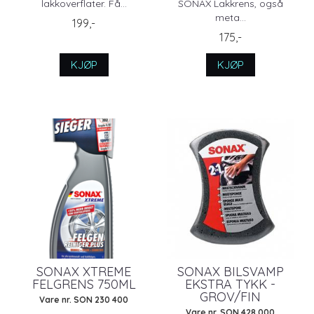
lakkoverflater. Få...
SONAX Lakkrens, også
meta...
199,-
175,-
KJØP
KJØP
SONAX XTREME
SONAX BILSVAMP
FELGRENS 750ML
EKSTRA TYKK -
GROV/FIN
Vare nr. SON 230 400
Vare nr. SON 428 000